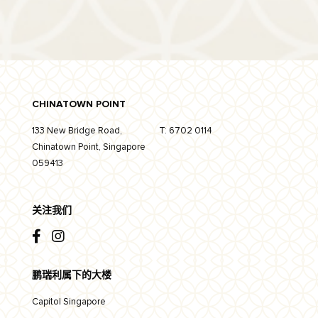
CHINATOWN POINT
133 New Bridge Road,
T:
6702 0114
Chinatown Point, Singapore
059413
关注我们
鹏瑞利属下的大楼
Capitol Singapore