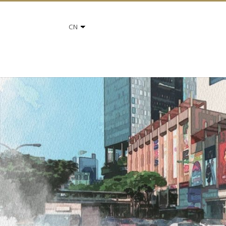
选
择
语
言